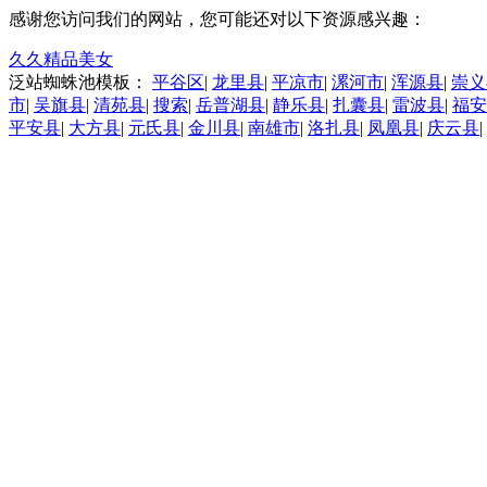
感谢您访问我们的网站，您可能还对以下资源感兴趣：
久久精品美女
泛站蜘蛛池模板：
平谷区
|
龙里县
|
平凉市
|
漯河市
|
浑源县
|
崇义
市
|
吴旗县
|
清苑县
|
搜索
|
岳普湖县
|
静乐县
|
扎囊县
|
雷波县
|
福安
平安县
|
大方县
|
元氏县
|
金川县
|
南雄市
|
洛扎县
|
凤凰县
|
庆云县
|